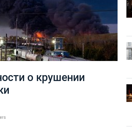
ости о крушении
ки
ers