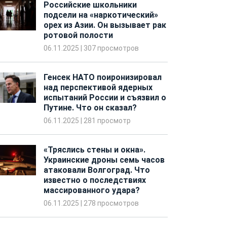
Российские школьники
подсели на «наркотический»
орех из Азии. Он вызывает рак
ротовой полости
06.11.2025
|
307 просмотров
Генсек НАТО поиронизировал
над перспективой ядерных
испытаний России и съязвил о
Путине. Что он сказал?
06.11.2025
|
281 просмотр
«Тряслись стены и окна».
Украинские дроны семь часов
атаковали Волгоград. Что
известно о последствиях
массированного удара?
06.11.2025
|
278 просмотров