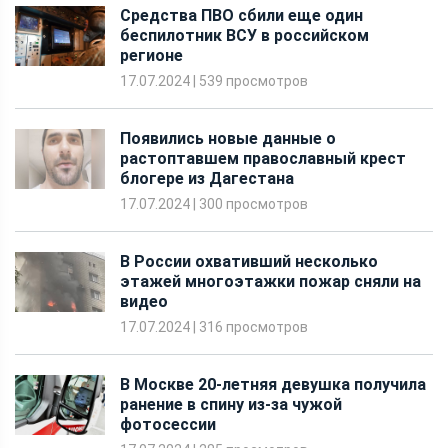
17.07.2024
|
539 просмотров
Появились новые данные о
растоптавшем православный крест
блогере из Дагестана
17.07.2024
|
300 просмотров
В России охвативший несколько
этажей многоэтажки пожар сняли на
видео
17.07.2024
|
316 просмотров
В Москве 20-летняя девушка получила
ранение в спину из-за чужой
фотосессии
17.07.2024
|
285 просмотров
В Дагестане блогер на камеру