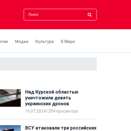
огии
Медиа
Культура
В Мире
Над Курской областью
уничтожили девять
украинских дронов
16.07.2024
|
284 просмотра
ВСУ атаковали три российских