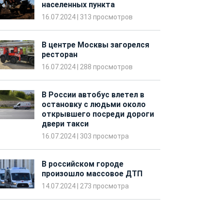
населенных пункта
16.07.2024
|
313 просмотров
В центре Москвы загорелся
ресторан
16.07.2024
|
288 просмотров
В России автобус влетел в
остановку с людьми около
открывшего посреди дороги
двери такси
16.07.2024
|
303 просмотра
В российском городе
произошло массовое ДТП
14.07.2024
|
273 просмотра