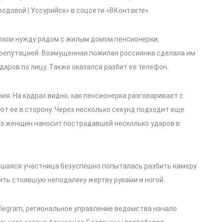
родовой | Уссурийск» в соцсети «ВКонтакте».
ляли нужду рядом с жилым домом пенсионерки,
 репутацией. Возмущенная пожилая россиянка сделала им
даров по лицу. Также оказался разбит ее телефон.
я. На кадрах видно, как пенсионерка разговаривает с
т ее в сторону. Через несколько секунд подходит еще
 из женщин наносит пострадавшей несколько ударов в
вшаяся участница безуспешно попыталась разбить камеру
ить стоявшую неподалеку жертву руками и ногой.
legram, региональное управление ведомства начало