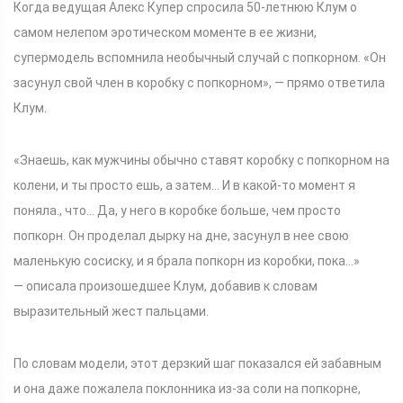
Когда ведущая Алекс Купер спросила 50-летнюю Клум о
самом нелепом эротическом моменте в ее жизни,
супермодель вспомнила необычный случай с попкорном. «Он
засунул свой член в коробку с попкорном», — прямо ответила
Клум.
«Знаешь, как мужчины обычно ставят коробку с попкорном на
колени, и ты просто ешь, а затем... И в какой-то момент я
поняла., что... Да, у него в коробке больше, чем просто
попкорн. Он проделал дырку на дне, засунул в нее свою
маленькую сосиску, и я брала попкорн из коробки, пока...»
— описала произошедшее Клум, добавив к словам
выразительный жест пальцами.
По словам модели, этот дерзкий шаг показался ей забавным
и она даже пожалела поклонника из-за соли на попкорне,