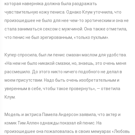
которая наверняка должна была раздражать
чувствительную кожу пениса. Однако Клум уточнила, что
произошедшее не было для нее чем-то эротическим и она не
стала заниматься сексом с мужчиной. Она также отметила,
что пенис не был эрегированным, «только пухлым».
Купер спросила, был ли пенис смазан маслом для удобства.
«На нем не было никакой смазки, но, знаешь, это очень меня
рассмешило. До этого никто ничего подобного не делал в
моем присутствии. Надо быть очень изобретательным и
уверенным в себе, чтобы такое провернуть», — ответила
Клум.
Модель и актриса Памела Андерсон заявила, что актер и
комик Тим Аллен однажды показал ей пенис. На
произошедшее она пожаловалась в своих мемуарах «Любовь