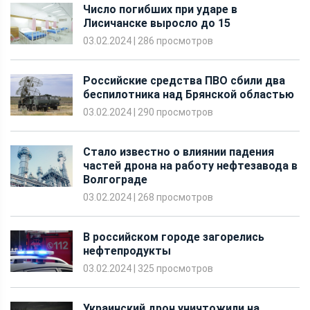
Российские средства ПВО сбили два
беспилотника над Брянской областью
03.02.2024
|
290 просмотров
Стало известно о влиянии падения
частей дрона на работу нефтезавода в
Волгограде
03.02.2024
|
268 просмотров
В российском городе загорелись
нефтепродукты
03.02.2024
|
325 просмотров
Украинский дрон уничтожили на
подлете к Воронежу
03.02.2024
|
293 просмотра