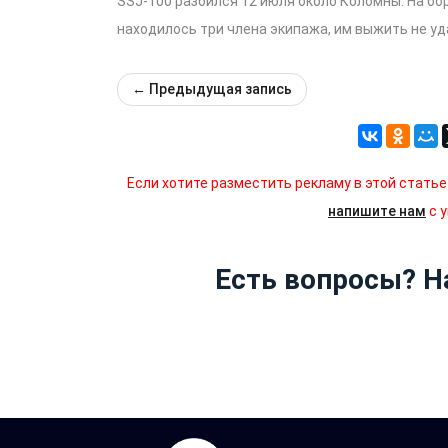
SSJ-100 разбился 12 июля около Коломны. На бо
находилось три члена экипажа, им выжить не уд
←
Предыдущая запись
Если хотите разместить рекламу в этой статье
напишите нам
с 
Есть вопросы? 