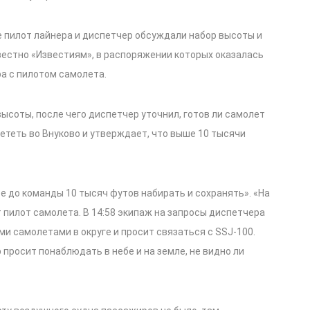
 пилот лайнера и диспетчер обсуждали набор высоты и
вестно «Известиям», в распоряжении которых оказалась
а с пилотом самолета.
высоты, после чего диспетчер уточнил, готов ли самолет
лететь во Внуково и утверждает, что выше 10 тысячи
е до команды 10 тысяч футов набирать и сохранять». «На
 пилот самолета. В 14:58 экипаж на запросы диспетчера
ими самолетами в округе и просит связаться с SSJ-100.
 просит понаблюдать в небе и на земле, не видно ли